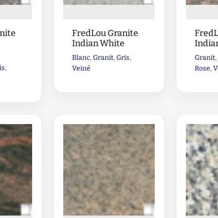
nite
FredLou Granite
FredL
Indian White
India
Blanc
,
Granit
,
Gris
,
Granit
is
,
Veiné
Rose
,
V