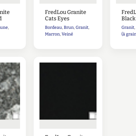
nite
FredLou Granite
FredL
d
Cats Eyes
Black
aune
,
Bordeau
,
Brun
,
Granit
,
Granit
Marron
,
Veiné
(à grai