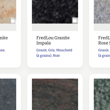
nite
FredLou Granite
FredL
Impala
Rose 
ose
,
Granit
,
Gris
,
Moucheté
Granit
(à grains)
,
Noir
(à grai