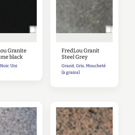
ou Granite
FredLou Granit
me black
Steel Grey
,
Noir
,
Uni
Granit
,
Gris
,
Moucheté
(à grains)