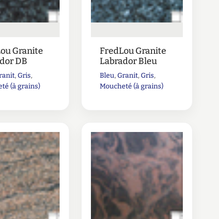
ou Granite
FredLou Granite
dor DB
Labrador Bleu
ranit
,
Gris
,
Bleu
,
Granit
,
Gris
,
é (à grains)
Moucheté (à grains)