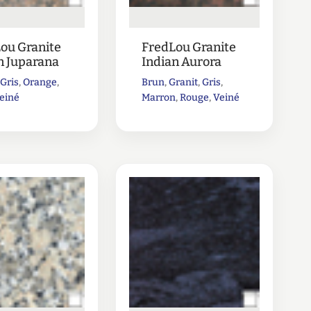
ou Granite
FredLou Granite
n Juparana
Indian Aurora
,
Gris
,
Orange
,
Brun
,
Granit
,
Gris
,
einé
Marron
,
Rouge
,
Veiné