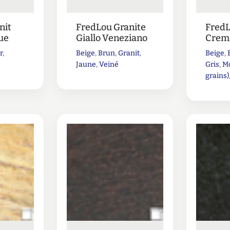
nit
FredLou Granite
FredL
ue
Giallo Veneziano
Crema
r
,
Beige
,
Brun
,
Granit
,
Beige
,
Jaune
,
Veiné
Gris
,
Mo
grains)