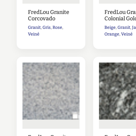
FredLou Granite
FredLou Gra
Corcovado
Colonial Gol
Granit
,
Gris
,
Rose
,
Beige
,
Granit
,
J
Veiné
Orange
,
Veiné