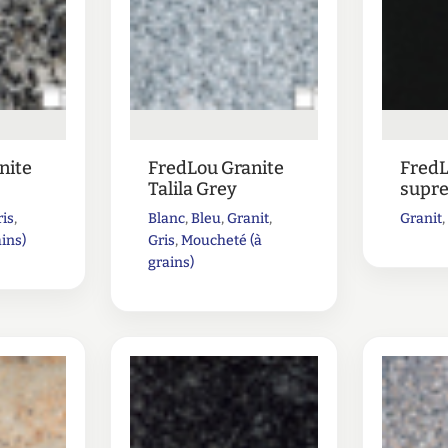
nite
FredLou Granite
FredL
Talila Grey
supre
ris
,
Blanc
,
Bleu
,
Granit
,
Granit
ins)
Gris
,
Moucheté (à
grains)