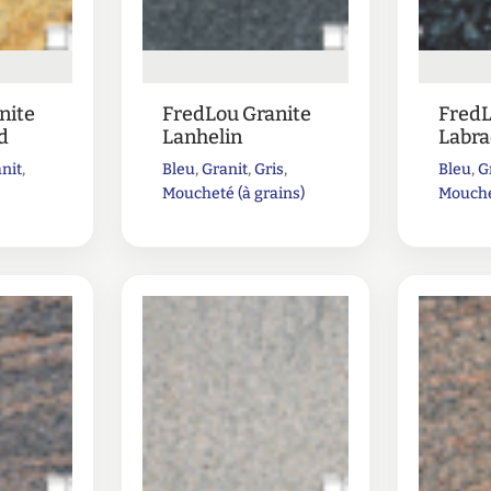
nite
FredLou Granite
FredL
d
Lanhelin
Labra
nit
,
Bleu
,
Granit
,
Gris
,
Bleu
,
G
Moucheté (à grains)
Mouchet