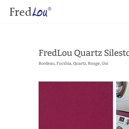
FredLou Quartz Silest
Bordeau
,
Fucshia
,
Quartz
,
Rouge
,
Uni